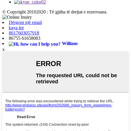
© Copyright 20102020 : Të gjitha të drejtat e rezervuara.
Dërgoni një email
kaya lee
8617603057918
86755 61658083
William
x