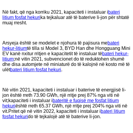
Në fakt, që nga korriku 2021, kapaciteti i instaluar i
bateri
litium fosfat hekuri
ka tejkaluar atë të baterive li-jon për shtatë
muaj rresht.
Arsyeja është se modelet e njohura të pajisura me
bateri
hekur-litium
të tilla si Model 3, BYD Han dhe Hongguang Mini
EV kanë nxitur rritjen e kapacitetit të instaluar të
bateri hekur-
litium
;në vitin 2021, subvencionet do të reduktohen shumë
dhe disa automjete në miniaturë do të kalojnë në kosto më të
ulët
bateri litium fosfat hekuri
.
Në vitin 2021, kapaciteti i instaluar i baterive të energjisë li-
jon është rreth 73.90 GWh, një rritje prej 87% nga viti në
vit;kapaciteti i instaluar i
bateritë e fuqisë me fosfat litium
hekuri
është rreth 65.37 GWh, një rritje prej 204% nga viti në
vit.Pritet që në vitin 2022, kapaciteti i instaluar i
bateri litium
fosfat hekuri
do të tejkalojë atë të baterive li-jon.