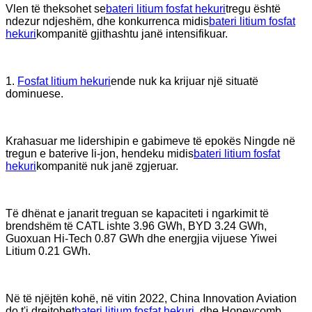
Vlen të theksohet se
bateri litium fosfat hekuri
tregu është
ndezur ndjeshëm, dhe konkurrenca midis
bateri litium fosfat
hekuri
kompanitë gjithashtu janë intensifikuar.
1.
Fosfat litium hekuri
ende nuk ka krijuar një situatë
dominuese.
Krahasuar me lidershipin e gabimeve të epokës Ningde në
tregun e baterive li-jon, hendeku midis
bateri litium fosfat
hekuri
kompanitë nuk janë zgjeruar.
Të dhënat e janarit treguan se kapaciteti i ngarkimit të
brendshëm të CATL ishte 3.96 GWh, BYD 3.24 GWh,
Guoxuan Hi-Tech 0.87 GWh dhe energjia vijuese Yiwei
Litium 0.21 GWh.
Në të njëjtën kohë, në vitin 2022, China Innovation Aviation
do t'i drejtohet
bateri litium fosfat hekuri
, dhe Honeycomb