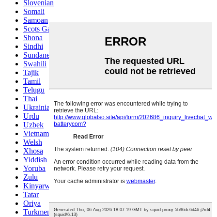
Slovenian
Somali
Samoan
Scots Gaelic
Shona
Sindhi
Sundanese
Swahili
Tajik
Tamil
Telugu
Thai
Ukrainian
Urdu
Uzbek
Vietnamese
Welsh
Xhosa
Yiddish
Yoruba
Zulu
Kinyarwanda
Tatar
Oriya
Turkmen