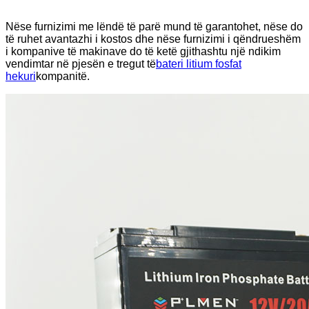
Nëse furnizimi me lëndë të parë mund të garantohet, nëse do
të ruhet avantazhi i kostos dhe nëse furnizimi i qëndrueshëm
i kompanive të makinave do të ketë gjithashtu një ndikim
vendimtar në pjesën e tregut të
bateri litium fosfat
hekuri
kompanitë.