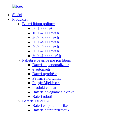
Shtëpi
Produktet
Bateri litium polimer
50-1000 mAh
1050-2000 mAh
2050-3000 mAh
3050-4000 mAh
4050-5000 mAh
5050-7000 mAh
7050-10000 mAh
Paketa e baterive me jon litium
Bateria e personalizuar
e-automjeti
Bateri ngrohëse
Pajisja e ndriçimit
Pajisje Mjekësore
Produkt celular
Bateria e veglave elektrike
Bateri roboti
Bateria LiFePO4
Bateri e tipit cilindrike
Bateria e tipit prizmatik