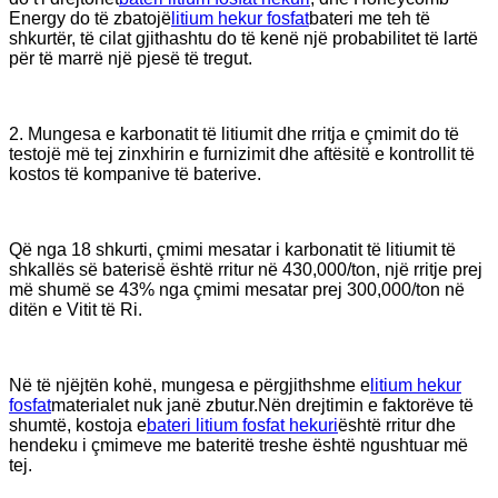
Energy do të zbatojë
litium hekur fosfat
bateri me teh të
shkurtër, të cilat gjithashtu do të kenë një probabilitet të lartë
për të marrë një pjesë të tregut.
2. Mungesa e karbonatit të litiumit dhe rritja e çmimit do të
testojë më tej zinxhirin e furnizimit dhe aftësitë e kontrollit të
kostos të kompanive të baterive.
Që nga 18 shkurti, çmimi mesatar i karbonatit të litiumit të
shkallës së baterisë është rritur në 430,000/ton, një rritje prej
më shumë se 43% nga çmimi mesatar prej 300,000/ton në
ditën e Vitit të Ri.
Në të njëjtën kohë, mungesa e përgjithshme e
litium hekur
fosfat
materialet nuk janë zbutur.Nën drejtimin e faktorëve të
shumtë, kostoja e
bateri litium fosfat hekuri
është rritur dhe
hendeku i çmimeve me bateritë treshe është ngushtuar më
tej.