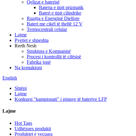
Qelizat e baterisë
Bateria e tipit prizmatik
Bateri e tipit cilindrike
Ruajtja e Energjisë Diellore
Bateri me cikël të thellë 12 V
Termocentrali celular
Lajme
Pyetjet e shpeshta
Rreth Nesh
Struktura e Kompanisë
Procesi i kontrollit të cilësisë
Fabrika jonë
Na kontaktoni
English
Shtëpi
Lajme
Konkursi "kampionati" i pistave të baterive LFP
Lajme
Hot Tags
Udhëzues produkti
Produktet e veçuara